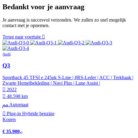
Bedankt voor je aanvraag
Je aanvraag is succesvol verzonden. We zullen zo snel mogelijk
contact met je opnemen.
Terug naar voertuig
Audi
Q3
Sportback 45 TFSI e 245pk S-Line | #RS-Leder | ACC | Trekhaak |
Zwarte Hemelbekleding | Navi Plus | Lane Assist |
2022
48.598 km
Automaat
Plug-in Hybride benzine
Kopen
€ 35.900,-