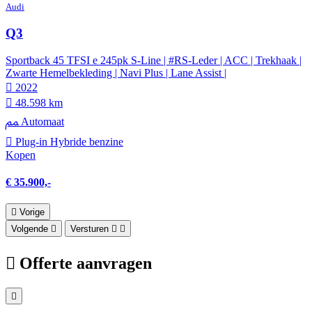
Audi
Q3
Sportback 45 TFSI e 245pk S-Line | #RS-Leder | ACC | Trekhaak |
Zwarte Hemelbekleding | Navi Plus | Lane Assist |
2022
48.598 km
Automaat
Plug-in Hybride benzine
Kopen
€ 35.900,-
Vorige
Volgende
Versturen
Offerte aanvragen