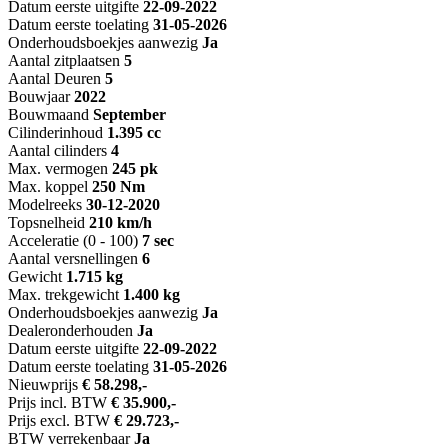
Datum eerste uitgifte
22-09-2022
Datum eerste toelating
31-05-2026
Onderhoudsboekjes aanwezig
Ja
Aantal zitplaatsen
5
Aantal Deuren
5
Bouwjaar
2022
Bouwmaand
September
Cilinderinhoud
1.395 cc
Aantal cilinders
4
Max. vermogen
245 pk
Max. koppel
250 Nm
Modelreeks
30-12-2020
Topsnelheid
210 km/h
Acceleratie (0 - 100)
7 sec
Aantal versnellingen
6
Gewicht
1.715 kg
Max. trekgewicht
1.400 kg
Onderhoudsboekjes aanwezig
Ja
Dealeronderhouden
Ja
Datum eerste uitgifte
22-09-2022
Datum eerste toelating
31-05-2026
Nieuwprijs
€ 58.298,-
Prijs incl. BTW
€ 35.900,-
Prijs excl. BTW
€ 29.723,-
BTW verrekenbaar
Ja