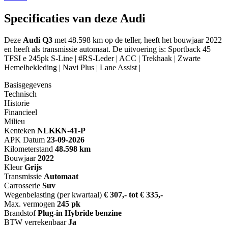
Specificaties van deze Audi
Deze
Audi Q3
met 48.598 km op de teller, heeft het bouwjaar 2022
en heeft als transmissie automaat. De uitvoering is: Sportback 45
TFSI e 245pk S-Line | #RS-Leder | ACC | Trekhaak | Zwarte
Hemelbekleding | Navi Plus | Lane Assist |
Basisgegevens
Technisch
Historie
Financieel
Milieu
Kenteken
NL
KKN-41-P
APK Datum
23-09-2026
Kilometerstand
48.598 km
Bouwjaar
2022
Kleur
Grijs
Transmissie
Automaat
Carrosserie
Suv
Wegenbelasting (per kwartaal)
€ 307,- tot € 335,-
Max. vermogen
245 pk
Brandstof
Plug-in Hybride benzine
BTW verrekenbaar
Ja