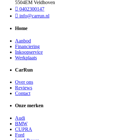
5504EM Veldhoven
0402300147
info@carrun.nl
Home
Aanbod
Financiering
Inkoopservice
Werkplaats
CarRun
Over ons
Reviews
Contact
Onze merken
Audi
BMW
CUPRA
Ford