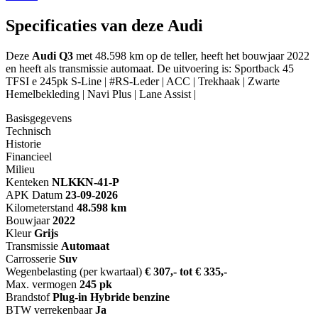
Specificaties van deze Audi
Deze
Audi Q3
met 48.598 km op de teller, heeft het bouwjaar 2022
en heeft als transmissie automaat. De uitvoering is: Sportback 45
TFSI e 245pk S-Line | #RS-Leder | ACC | Trekhaak | Zwarte
Hemelbekleding | Navi Plus | Lane Assist |
Basisgegevens
Technisch
Historie
Financieel
Milieu
Kenteken
NL
KKN-41-P
APK Datum
23-09-2026
Kilometerstand
48.598 km
Bouwjaar
2022
Kleur
Grijs
Transmissie
Automaat
Carrosserie
Suv
Wegenbelasting (per kwartaal)
€ 307,- tot € 335,-
Max. vermogen
245 pk
Brandstof
Plug-in Hybride benzine
BTW verrekenbaar
Ja