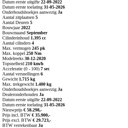
Datum eerste uitgifte
22-09-2022
Datum eerste toelating
31-05-2026
Onderhoudsboekjes aanwezig
Ja
Aantal zitplaatsen
5
Aantal Deuren
5
Bouwjaar
2022
Bouwmaand
September
Cilinderinhoud
1.395 cc
Aantal cilinders
4
Max. vermogen
245 pk
Max. koppel
250 Nm
Modelreeks
30-12-2020
Topsnelheid
210 km/h
Acceleratie (0 - 100)
7 sec
Aantal versnellingen
6
Gewicht
1.715 kg
Max. trekgewicht
1.400 kg
Onderhoudsboekjes aanwezig
Ja
Dealeronderhouden
Ja
Datum eerste uitgifte
22-09-2022
Datum eerste toelating
31-05-2026
Nieuwprijs
€ 58.298,-
Prijs incl. BTW
€ 35.900,-
Prijs excl. BTW
€ 29.723,-
BTW verrekenbaar
Ja