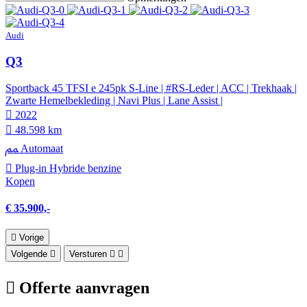
Audi
Q3
Sportback 45 TFSI e 245pk S-Line | #RS-Leder | ACC | Trekhaak |
Zwarte Hemelbekleding | Navi Plus | Lane Assist |
2022
48.598 km
Automaat
Plug-in Hybride benzine
Kopen
€ 35.900,-
Vorige
Volgende
Versturen
Offerte aanvragen