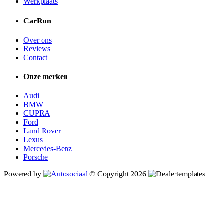
Werkplaats
CarRun
Over ons
Reviews
Contact
Onze merken
Audi
BMW
CUPRA
Ford
Land Rover
Lexus
Mercedes-Benz
Porsche
Powered by
© Copyright 2026