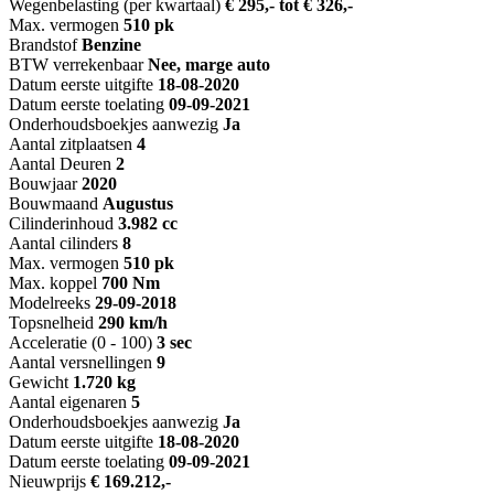
Wegenbelasting (per kwartaal)
€ 295,- tot € 326,-
Max. vermogen
510 pk
Brandstof
Benzine
BTW verrekenbaar
Nee, marge auto
Datum eerste uitgifte
18-08-2020
Datum eerste toelating
09-09-2021
Onderhoudsboekjes aanwezig
Ja
Aantal zitplaatsen
4
Aantal Deuren
2
Bouwjaar
2020
Bouwmaand
Augustus
Cilinderinhoud
3.982 cc
Aantal cilinders
8
Max. vermogen
510 pk
Max. koppel
700 Nm
Modelreeks
29-09-2018
Topsnelheid
290 km/h
Acceleratie (0 - 100)
3 sec
Aantal versnellingen
9
Gewicht
1.720 kg
Aantal eigenaren
5
Onderhoudsboekjes aanwezig
Ja
Datum eerste uitgifte
18-08-2020
Datum eerste toelating
09-09-2021
Nieuwprijs
€ 169.212,-