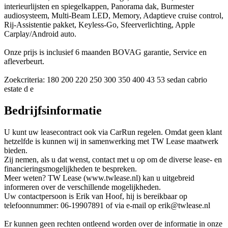
interieurlijsten en spiegelkappen, Panorama dak, Burmester
audiosysteem, Multi-Beam LED, Memory, Adaptieve cruise control,
Rij-Assistentie pakket, Keyless-Go, Sfeerverlichting, Apple
Carplay/Android auto.
Onze prijs is inclusief 6 maanden BOVAG garantie, Service en
afleverbeurt.
Zoekcriteria: 180 200 220 250 300 350 400 43 53 sedan cabrio
estate d e
Bedrijfsinformatie
U kunt uw leasecontract ook via CarRun regelen. Omdat geen klant
hetzelfde is kunnen wij in samenwerking met TW Lease maatwerk
bieden.
Zij nemen, als u dat wenst, contact met u op om de diverse lease- en
financieringsmogelijkheden te bespreken.
Meer weten? TW Lease (www.twlease.nl) kan u uitgebreid
informeren over de verschillende mogelijkheden.
Uw contactpersoon is Erik van Hoof, hij is bereikbaar op
telefoonnummer: 06-19907891 of via e-mail op erik@twlease.nl
Er kunnen geen rechten ontleend worden over de informatie in onze