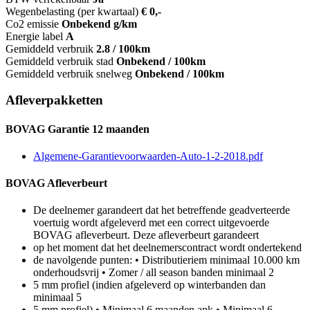
Wegenbelasting (per kwartaal)
€ 0,-
Co2 emissie
Onbekend g/km
Energie label
A
Gemiddeld verbruik
2.8 / 100km
Gemiddeld verbruik stad
Onbekend / 100km
Gemiddeld verbruik snelweg
Onbekend / 100km
Afleverpakketten
BOVAG Garantie 12 maanden
Algemene-Garantievoorwaarden-Auto-1-2-2018.pdf
BOVAG Afleverbeurt
De deelnemer garandeert dat het betreffende geadverteerde
voertuig wordt afgeleverd met een correct uitgevoerde
BOVAG afleverbeurt. Deze afleverbeurt garandeert
op het moment dat het deelnemerscontract wordt ondertekend
de navolgende punten: • Distributieriem minimaal 10.000 km
onderhoudsvrij • Zomer / all season banden minimaal 2
5 mm profiel (indien afgeleverd op winterbanden dan
minimaal 5
5 mm profiel) • Minimaal 6 maanden apk • Minimaal 6