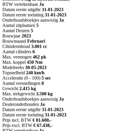
BTW verrekenbaar
Ja
Datum eerste uitgifte
31-01-2023
Datum eerste toelating
31-01-2023
Onderhoudsboekjes aanwezig
Ja
Aantal zitplaatsen
5
Aantal Deuren
5
Bouwjaar
2023
Bouwmaand
Februari
Cilinderinhoud
3.001 cc
Aantal cilinders
6
Max. vermogen
462 pk
Max. koppel
450 Nm
Modelreeks
30-05-2021
Topsnelheid
240 km/h
Acceleratie (0 - 100)
5 sec
Aantal versnellingen
8
Gewicht
2.415 kg
Max. trekgewicht
3.500 kg
Onderhoudsboekjes aanwezig
Ja
Dealeronderhouden
Ja
Datum eerste uitgifte
31-01-2023
Datum eerste toelating
31-01-2023
Prijs incl. BTW
€ 81.600,-
Prijs excl. BTW
€ 67.438,-
BTW verrekenbaar
Ja