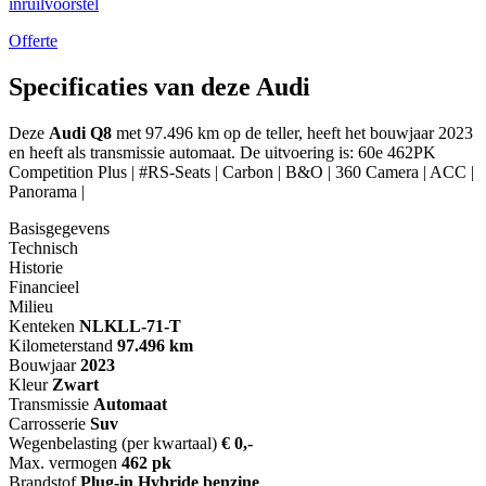
inruilvoorstel
Offerte
Specificaties van deze Audi
Deze
Audi Q8
met 97.496 km op de teller, heeft het bouwjaar 2023
en heeft als transmissie automaat. De uitvoering is: 60e 462PK
Competition Plus | #RS-Seats | Carbon | B&O | 360 Camera | ACC |
Panorama |
Basisgegevens
Technisch
Historie
Financieel
Milieu
Kenteken
NL
KLL-71-T
Kilometerstand
97.496 km
Bouwjaar
2023
Kleur
Zwart
Transmissie
Automaat
Carrosserie
Suv
Wegenbelasting (per kwartaal)
€ 0,-
Max. vermogen
462 pk
Brandstof
Plug-in Hybride benzine