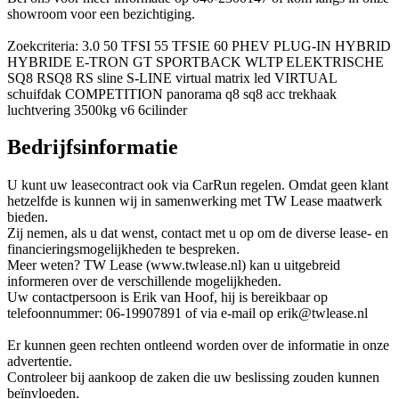
showroom voor een bezichtiging.
Zoekcriteria: 3.0 50 TFSI 55 TFSIE 60 PHEV PLUG-IN HYBRID
HYBRIDE E-TRON GT SPORTBACK WLTP ELEKTRISCHE
SQ8 RSQ8 RS sline S-LINE virtual matrix led VIRTUAL
schuifdak COMPETITION panorama q8 sq8 acc trekhaak
luchtvering 3500kg v6 6cilinder
Bedrijfsinformatie
U kunt uw leasecontract ook via CarRun regelen. Omdat geen klant
hetzelfde is kunnen wij in samenwerking met TW Lease maatwerk
bieden.
Zij nemen, als u dat wenst, contact met u op om de diverse lease- en
financieringsmogelijkheden te bespreken.
Meer weten? TW Lease (www.twlease.nl) kan u uitgebreid
informeren over de verschillende mogelijkheden.
Uw contactpersoon is Erik van Hoof, hij is bereikbaar op
telefoonnummer: 06-19907891 of via e-mail op erik@twlease.nl
Er kunnen geen rechten ontleend worden over de informatie in onze
advertentie.
Controleer bij aankoop de zaken die uw beslissing zouden kunnen
beïnvloeden.