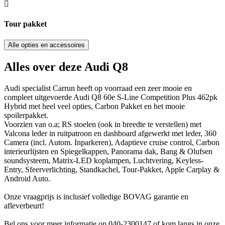
Tour pakket
Alle opties en accessoires
Alles over deze Audi Q8
Audi specialist Carrun heeft op voorraad een zeer mooie en
compleet uitgevoerde Audi Q8 60e S-Line Competition Plus 462pk
Hybrid met heel veel opties, Carbon Pakket en het mooie
spoilerpakket.
Voorzien van o.a; RS stoelen (ook in breedte te verstellen) met
Valcona leder in ruitpatroon en dashboard afgewerkt met leder, 360
Camera (incl. Autom. Inparkeren), Adaptieve cruise control, Carbon
interieurlijsten en Spiegelkappen, Panorama dak, Bang & Olufsen
soundsysteem, Matrix-LED koplampen, Luchtvering, Keyless-
Entry, Sfeerverlichting, Standkachel, Tour-Pakket, Apple Carplay &
Android Auto.
Onze vraagprijs is inclusief volledige BOVAG garantie en
afleverbeurt!
Bel ons voor meer informatie op 040-2300147 of kom langs in onze